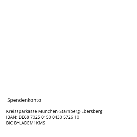
Logo_DTSchB_Mitglied_fuer dunklen Hintergrund
Spendenkonto
Kreissparkasse München-Starnberg-Ebersberg
IBAN: DE68 7025 0150 0430 5726 10
BIC BYLADEM1KMS