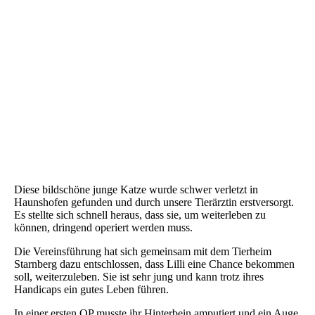
Ein paar Tage später
Diese bildschöne junge Katze wurde schwer verletzt in
Haunshofen gefunden und durch unsere Tierärztin erstversorgt.
Es stellte sich schnell heraus, dass sie, um weiterleben zu
können, dringend operiert werden muss.
Die Vereinsführung hat sich gemeinsam mit dem Tierheim
Starnberg dazu entschlossen, dass Lilli eine Chance bekommen
soll, weiterzuleben. Sie ist sehr jung und kann trotz ihres
Handicaps ein gutes Leben führen.
In einer ersten OP musste ihr Hinterbein amputiert und ein Auge