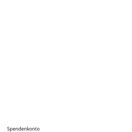
Logo_DTSchB_Mitglied_fuer dunklen Hintergrund
Spendenkonto